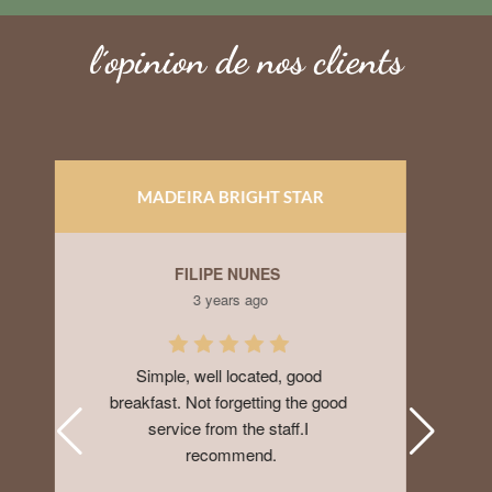
l´opinion de nos clients
APARTAMENTOS MONUMENTAL PLAZA
HUY NGUYEN
3 years ago
I booked here at the last minute 
when my Airbnb cancelled on me. 
Very nice and convenient place 
with AC, parking lot for 5 euros a 
day. Walking distance to grocery 