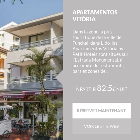
APARTAMENTOS
VITÓRIA
Dans la zone la plus
touristique de la ville de
Funchal, dans Lido, les
Apartamentos Vitória by
Petit Hotels sont situés sur
l'Estrada Monumental, à
proximité de restaurants,
bars et zones de...
82.5
À PARTIR
€ NUIT
RÉSERVER MAINTENANT
VOIR LE SITE WEB