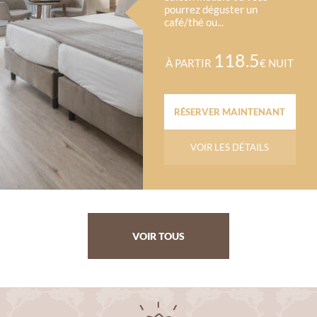
pourrez déguster un
café/thé ou...
118.5
À PARTIR
€ NUIT
RÉSERVER MAINTENANT
VOIR LES DÉTAILS
VOIR TOUS