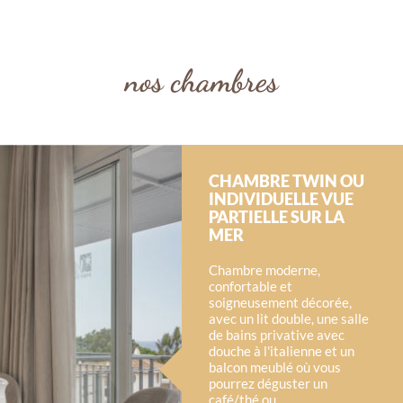
nos chambres
CHAMBRE TWIN OU
INDIVIDUELLE VUE
PARTIELLE SUR LA
MER
Chambre moderne,
confortable et
soigneusement décorée,
avec un lit double, une salle
de bains privative avec
douche à l'italienne et un
balcon meublé où vous
pourrez déguster un
café/thé ou...