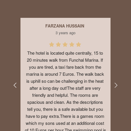
FARZANA HUSSAIN
3 years ago
 Not 
The hotel is located quite centrally, 15 to 
Good
ff.I 
20 minutes walk from Funchal Marina. If 
big 
you are tired, a taxi fare back from the 
year
marina is around 7 Euros. The walk back 
addit
is uphill so can be challenging in the heat 
after a long day out!The staff are very 
friendly and helpful. The rooms are 
spacious and clean. As the descriptions 
tell you, there is a safe available but you 
have to pay extra.There is a games room 
which my sons used at an additional cost 
of 10 Euros per hour.The swimming pool is 