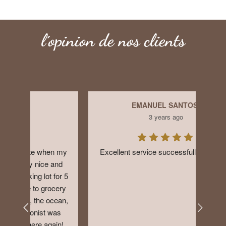
l´opinion de nos clients
EMANUEL SANTOS
3 years ago
n my 
Excellent service successfully executed
Th
nd 
equ
or 5 
help
cery 
New
ean, 
bath
as 
in! 
su