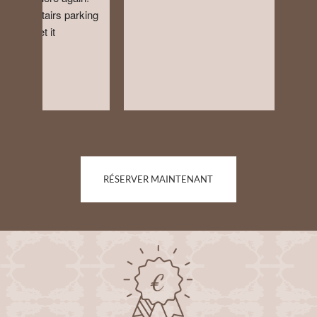
rking 
can
e
RÉSERVER MAINTENANT