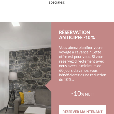
spéciales!
RÉSERVATION
ANTICIPÉE -10 %
Vous aimez planifier votre
voyage à l'avance ? Cette
offre est pour vous. Si vous
réservez directement avec
nous avec un minimum de
60 jours d'avance, vous
bénéficierez d'une réduction
de 10%...
-10
%
NUIT
RÉSERVER MAINTENANT