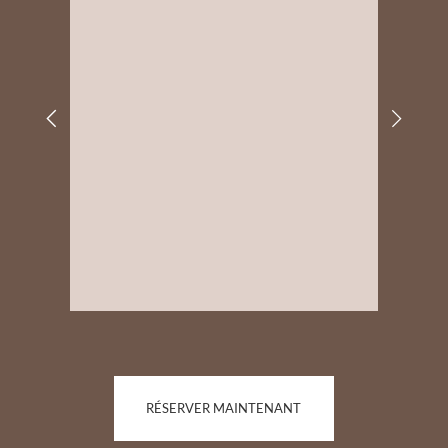
Amazi
simp
RÉSERVER MAINTENANT