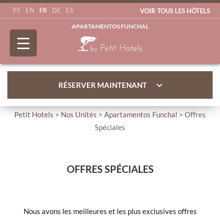
FR
PT
EN
DE
ES
VOIR TOUS LES HÔTELS
APARTAMENTOS FUNCHAL
RÉSERVER MAINTENANT
Petit Hotels
>
Nos Unités
>
Apartamentos Funchal
> Offres
Spéciales
OFFRES SPÉCIALES
Nous avons les meilleures et les plus exclusives offres