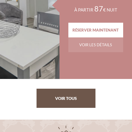
87
À PARTIR
€ NUIT
RÉSERVER MAINTENANT
VOIR LES DÉTAILS
VOIR TOUS