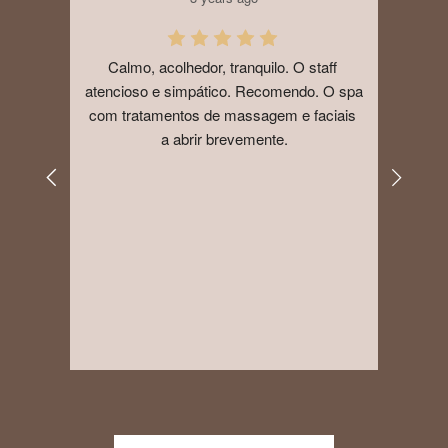
eno 
Calmo, acolhedor, tranquilo. O staff 
Ficam
atencioso e simpático. Recomendo. O spa 
.
com tratamentos de massagem e faciais 
loc
a abrir brevemente.
caf
es
visi
simp
Cont