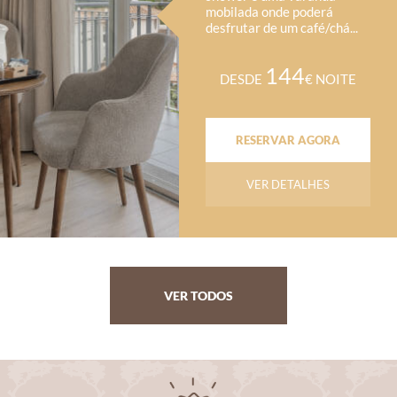
mobilada onde poderá
desfrutar de um café/chá...
144
DESDE
€ NOITE
RESERVAR AGORA
VER DETALHES
VER TODOS