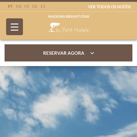
PT
EN
FR
DE
ES
VER TODOS OS HOTÉIS
MADEIRA BRIGHT STAR
RESERVAR AGORA