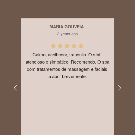
MARIA GOUVEIA
3 years ago
eno 
Calmo, acolhedor, tranquilo. O staff 
Ficam
atencioso e simpático. Recomendo. O spa 
.
com tratamentos de massagem e faciais 
loc
a abrir brevemente.
caf
es
visi
simp
Cont