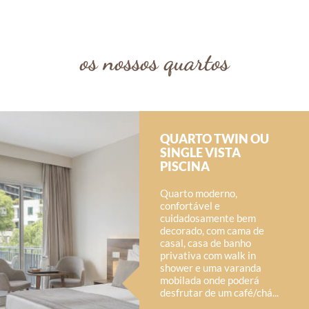
os nossos quartos
QUARTO TWIN OU
SINGLE VISTA
PISCINA
Quarto moderno,
confortável e
cuidadosamente bem
decorado, com cama de
casal, casa de banho
privativa com walk in
shower e uma varanda
mobilada onde poderá
desfrutar de um café/chá...