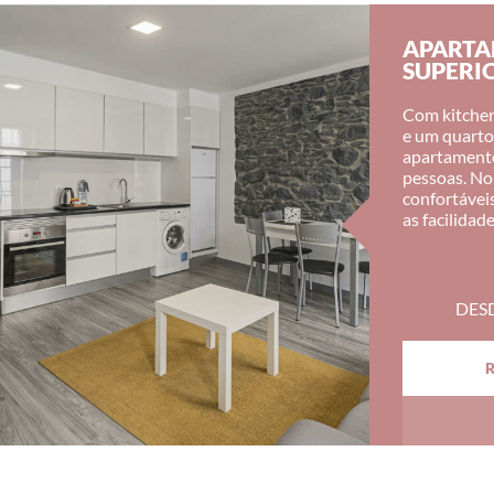
APARTA
SUPERI
Com kitchen
e um quarto 
apartamentos
pessoas. No
confortávei
as facilidades
DES