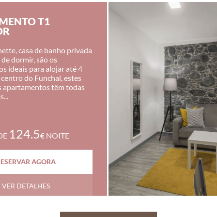
MENTO T1
OR
ette, casa de banho privada
de dormir, são os
 ideais para alojar até 4
 centro do Funchal, estes
s apartamentos têm todas
...
124.5
DE
€ NOITE
RESERVAR AGORA
VER DETALHES