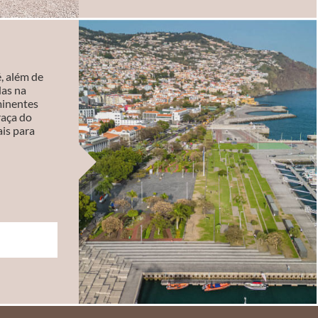
, além de
das na
minentes
Praça do
is para