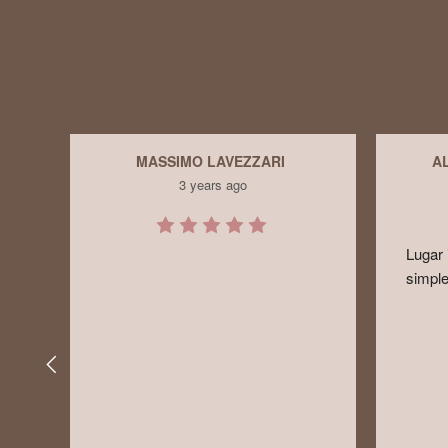
ALEXANDRE CARVALHO
3 years ago
Lugar incrível, super limpo, lindo e 
simples com uma vista incrível. O 
serviço é incrível!