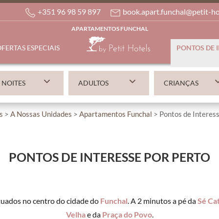
+351 96 98 59 897
book.apart.funchal@petit-h
APARTAMENTOS FUNCHAL
FERTAS ESPECIAIS
PONTOS DE 
s
>
A Nossas Unidades
>
Apartamentos Funchal
> Pontos de Interess
PONTOS DE INTERESSE POR PERTO
tuados no centro do cidade do
Funchal
. A 2 minutos a pé da
Sé Ca
Velha
e da
Praça do Povo
.