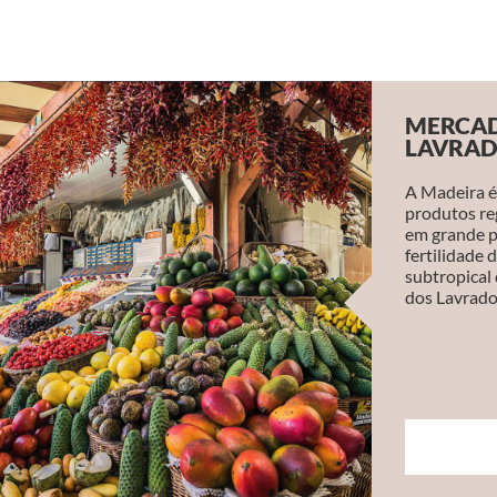
MERCA
LAVRAD
A Madeira é
produtos reg
em grande p
fertilidade 
subtropical
dos Lavrador