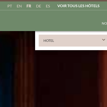
VOIR TOUS LES HÔTELS
FR
PT
EN
DE
ES
NO