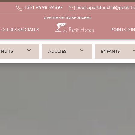
+351 96 98 59 897
book.apart.funchal@petit-h
APARTAMENTOS FUNCHAL
OFFRES SPÉCIALES
POINTS D’I