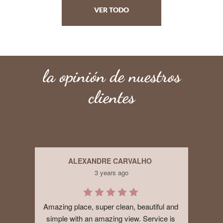
VER TODO
la opinión de nuestros
clientes
ALEXANDRE CARVALHO
3 years ago
Amazing place, super clean, beautiful and 
Ve
simple with an amazing view. Service is 
ever