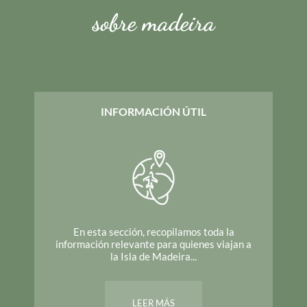
sobre madeira
INFORMACIÓN ÚTIL
En esta sección, recopilamos toda la
información relevante para quienes viajan a
la Isla de Madeira...
LEER MÁS