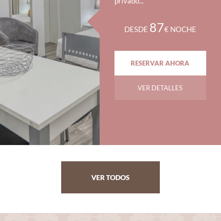
privado...
87
DESDE
€ NOCHE
RESERVAR AHORA
VER DETALLES
VER TODOS