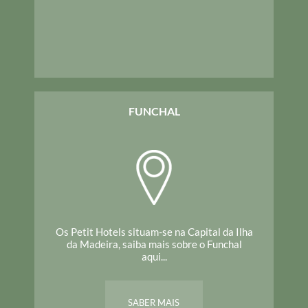
FUNCHAL
Os Petit Hotels situam-se na Capital da Ilha
da Madeira, saiba mais sobre o Funchal
aqui...
SABER MAIS