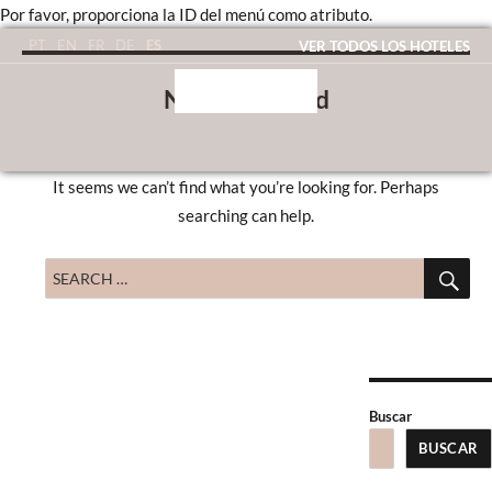
Por favor, proporciona la ID del menú como atributo.
ES
PT
EN
FR
DE
VER TODOS LOS HOTELES
Nothing Found
It seems we can’t find what you’re looking for. Perhaps
searching can help.
SE
Search
for:
Buscar
BUSCAR