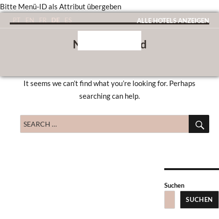
Bitte Menü-ID als Attribut übergeben
DE
PT
EN
FR
ES
ALLE HOTELS ANZEIGEN
Nothing Found
It seems we can’t find what you’re looking for. Perhaps
searching can help.
SE
Search
for:
Suchen
SUCHEN