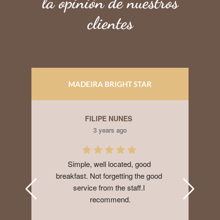
la opinión de nuestros
clientes
APARTAMENTOS MONUMENTAL PLAZA
HUY NGUYEN
3 years ago
I booked here at the last minute 
when my Airbnb cancelled on me. 
Very nice and convenient place 
with AC, parking lot for 5 euros a 
day. Walking distance to grocery 