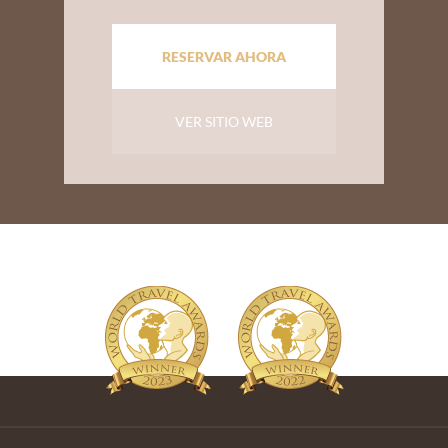
stores, restaurants, bus stops, the 
ocean, souvenir shops. The 
receptionist was extremely nice. 
RESERVAR AHORA
Would stay here again! One thing 
to note is the downstairs parking lot 
VER SITIO WEB
is super tight to get it