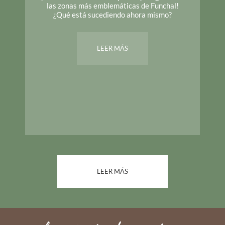
las zonas más emblemáticas de Funchal!
¿Qué está sucediendo ahora mismo?
LEER MÁS
LEER MÁS