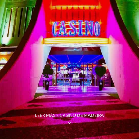
LEER MÁS > CASINO DE MADEIRA