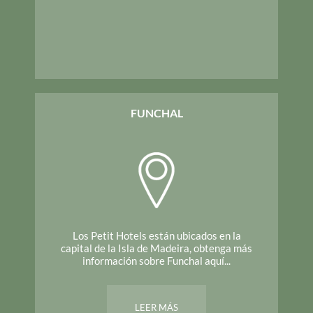
FUNCHAL
Los Petit Hotels están ubicados en la
capital de la Isla de Madeira, obtenga más
información sobre Funchal aquí...
LEER MÁS