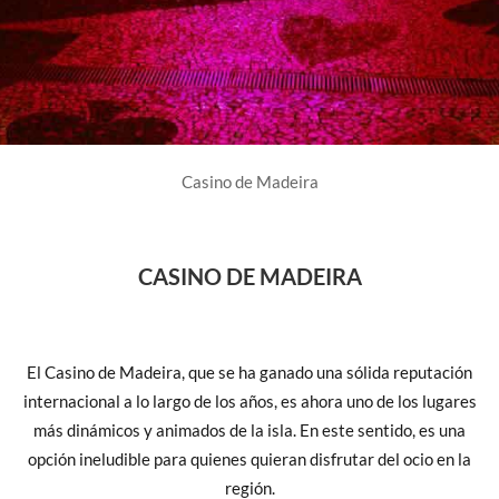
Casino de Madeira
CASINO DE MADEIRA
El Casino de Madeira, que se ha ganado una sólida reputación
internacional a lo largo de los años, es ahora uno de los lugares
más dinámicos y animados de la isla. En este sentido, es una
opción ineludible para quienes quieran disfrutar del ocio en la
región.