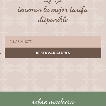
tenemos la mejor tarifa
disponible
RESERVAR AHORA
sobre madeira