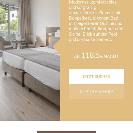
Modernes, komfortables
und sorgfältig
eingerichtetes Zimmer mit
Doppelbett, eigenem Bad
mit begehbarer Dusche und
möbliertem Balkon, auf dem
Sie bei Blick auf den Pool
und die Gärten einen...
118.5
AB
€ NACHT
JETZT BUCHEN
DETAILS ANZEIGEN