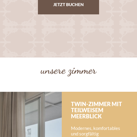
JETZT BUCHEN
unsere zimmer
TWIN-ZIMMER MIT
TEILWEISEM
MEERBLICK
Modernes, komfortables
und sorgfältig