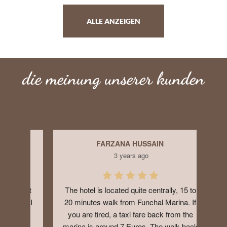
ALLE ANZEIGEN
die meinung unserer kunden
FARZANA HUSSAIN
3 years ago
 Not 
The hotel is located quite centrally, 15 to 
Good
ff.I 
20 minutes walk from Funchal Marina. If 
big 
you are tired, a taxi fare back from the 
year
marina is around 7 Euros. The walk back 
addit