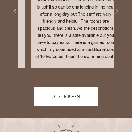
is uphill so can be challenging in the heat 
after a long day out!The staff are very 
friendly and helpful. The rooms are 
spacious and clean. As the descriptions 
tell you, there is a safe available but you 
have to pay extra.There is a games room 
which my sons used at an additional cost 
of 10 Euros per hour.The swimming pool is 
small but sufficient as we only used it for 
an hour each evening. The reception gives 
free towels to use for swimming.Breakfast 
was plentiful if you are a meat eater. Was 
limited for vegetarians, although my 
JETZT BUCHEN
children were happy with the cereal 
options. Let staff know if you are a 
vegetarian when booking as we had 
not.We would happily stay again if we 
returned to Madeira.