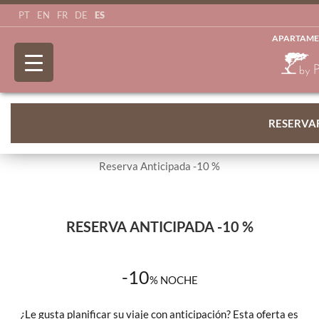
ES
PT
EN
FR
DE
APARTAME
RESERVA
Reserva Anticipada -10 %
RESERVA ANTICIPADA -10 %
-10
%
NOCHE
¿Le gusta planificar su viaje con anticipación? Esta oferta es