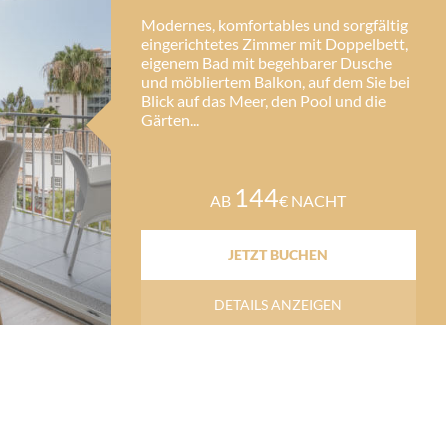
Modernes, komfortables und sorgfältig
eingerichtetes Zimmer mit Doppelbett,
eigenem Bad mit begehbarer Dusche
und möbliertem Balkon, auf dem Sie bei
Blick auf das Meer, den Pool und die
Gärten...
144
AB
€ NACHT
JETZT BUCHEN
DETAILS ANZEIGEN