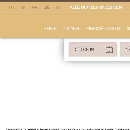
ALLE HOTELS ANZEIGEN
DE
PT
EN
FR
ES
HOME
ZIMMER
EINRICHTUNGEN
S
Planen Sie gerne Ihre Reise im Voraus? Dann ist dieses Angebo