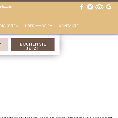
els.com
IGKEITEN
ÜBER MADEIRA
KONTAKTE
BUCHEN SIE
JETZT
mindestens 60 Tage im Voraus buchen, erhalten Sie einen Rabatt