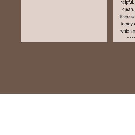
helpful
clean. 
there is
to pay 
which m
cost
swimmin
as we o
evenin
towels t
was ple
Was limi
my child
options
vegeta
not.We w