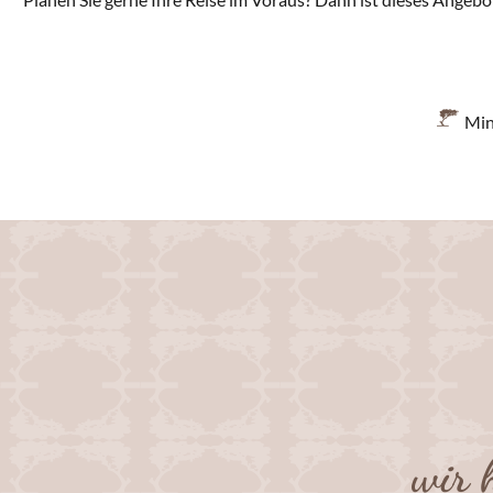
Min
wir 