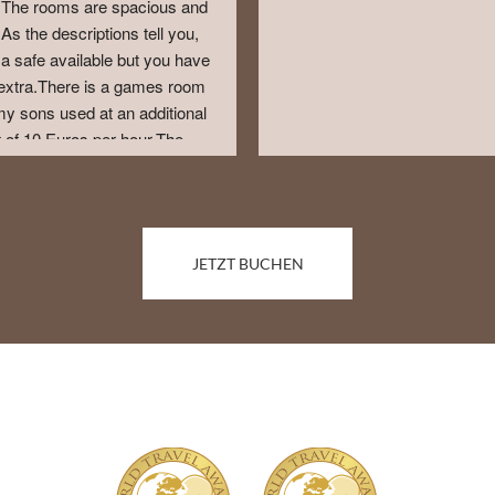
. The rooms are spacious and 
As the descriptions tell you, 
 a safe available but you have 
extra.There is a games room 
y sons used at an additional 
 of 10 Euros per hour.The 
g pool is small but sufficient 
nly used it for an hour each 
g. The reception gives free 
o use for swimming.Breakfast 
JETZT BUCHEN
ntiful if you are a meat eater. 
ted for vegetarians, although 
ren were happy with the cereal 
. Let staff know if you are a 
rian when booking as we had 
ould happily stay again if we 
returned to Madeira.