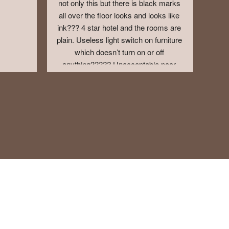
not only this but there is black marks 
all over the floor looks and looks like 
ink??? 4 star hotel and the rooms are 
plain. Useless light switch on furniture 
which doesn’t turn on or off 
anything????? Unacceptable poor 
hotel for 4 stars. And you thought I was 
done there ??, No. There are no 
chargers near the bed and to charge 
things are on the other side of the 
room. Such a misery