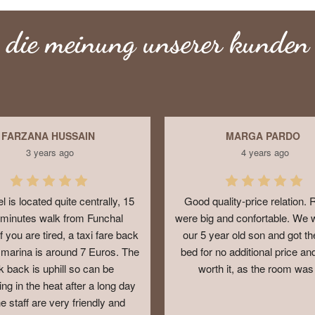
die meinung unserer kunden
FARZANA HUSSAIN
MARGA PARDO
3 years ago
4 years ago
l is located quite centrally, 15 
Good quality-price relation.
 minutes walk from Funchal 
were big and confortable. We w
f you are tired, a taxi fare back 
our 5 year old son and got the
 marina is around 7 Euros. The 
bed for no additional price and
k back is uphill so can be 
worth it, as the room was 
ng in the heat after a long day 
e staff are very friendly and 