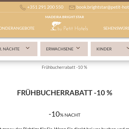
+351 291 200 550
book.brightstar@petit-hot
MADEIRA BRIGHT STAR
ONDERANGEBOTE
SEHENSWÜRD
Frühbucherrabatt -10 %
FRÜHBUCHERRABATT -10 %
-10
%
NACHT
t genau das Richtige für Sie. Wenn Sie direkt bei uns buchen und 