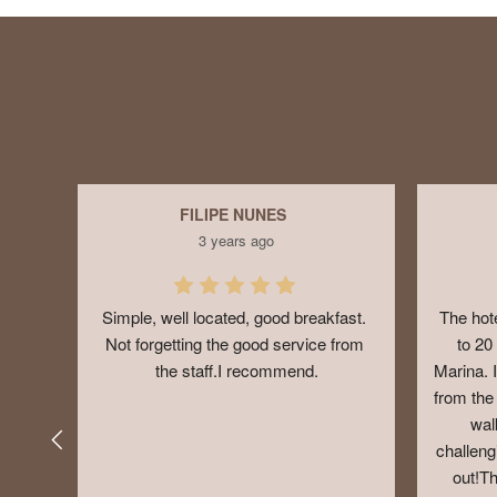
FILIPE NUNES
3 years ago
Simple, well located, good breakfast. 
The hote
Not forgetting the good service from 
to 20
the staff.I recommend.
Marina. I
from the
wal
challengi
out!Th