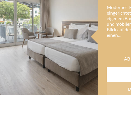
Modernes, k
eingerichte
eigenem Ba
und möblier
Blick auf de
einen...
AB
D