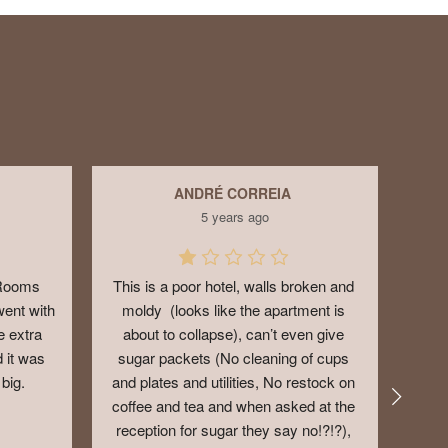
ANDRÉ CORREIA
5 years ago
 Rooms 
This is a poor hotel, walls broken and 
ent with 
moldy  (looks like the apartment is 
 extra 
about to collapse), can’t even give 
 it was 
sugar packets (No cleaning of cups 
big.
and plates and utilities, No restock on 
coffee and tea and when asked at the 
reception for sugar they say no!?!?), 