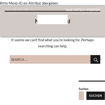
Bitte Menü-ID als Attribut übergeben
DE
PT
EN
FR
ES
ALLE HOTELS ANZEIGEN
Nothing Found
It seems we can’t find what you’re looking for. Perhaps
searching can help.
SE
Search
for:
Suchen
SUCHEN